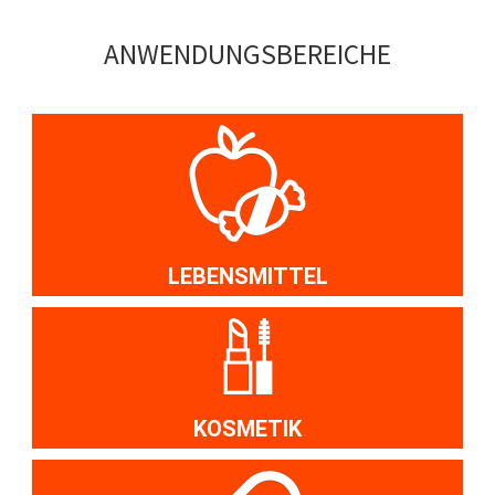
ANWENDUNGS­BEREICHE
LEBENSMITTEL
KOSMETIK